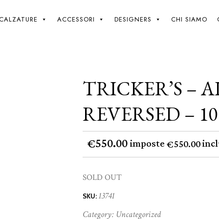
Giki
/
Tricker’s – Aldo – Navy Ox Reversed – 10
CALZATURE
ACCESSORI
DESIGNERS
CHI SIAMO
TRICKER’S – 
REVERSED – 10
550.00
€
imposte
incl
550.00
€
SOLD OUT
13741
SKU:
Category:
Uncategorized