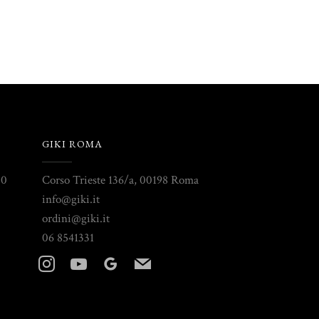
GIKI ROMA
30
Corso Trieste 136/a, 00198 Roma
info@giki.it
ordini@giki.it
06 8541331
instagram
youtube
googleplus
mail