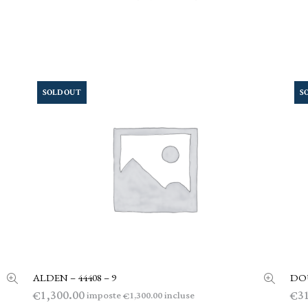
SOLD OUT
S
ALDEN – 44408 – 9
DOU
LEGGI TUTTO
1,300.00
3
€
€
imposte
incluse
1,300.00
€