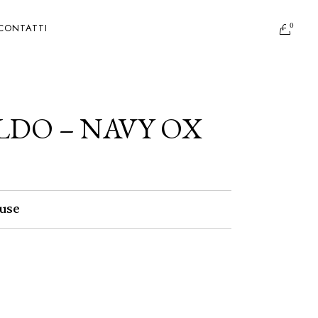
0
CONTATTI
ALDO – NAVY OX
use