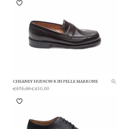
originale
attuale
era:
è:
€575.00.
€430.00.
CHEANEY HUDSON R IN PELLE MARRONE
SCEGLI
Il
Il
575.00
430.00
€
€
prezzo
prezzo
originale
attuale
era:
è:
€575.00.
€430.00.