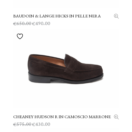
BAUDOIN & LANGE HICKS IN PELLE NERA
SCEGLI
Il
Il
650.00
490.00
€
€
prezzo
prezzo
originale
attuale
era:
è:
€650.00.
€490.00.
CHEANEY HUDSON R IN CAMOSCIO MARRONE
SCEGLI
Il
Il
575.00
430.00
€
€
prezzo
prezzo