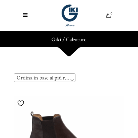
0
Giki
/
Calzature
Ordina in base al più recente