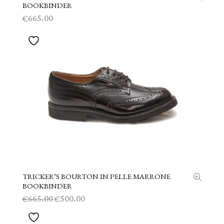
BOOKBINDER
665.00
€
TRICKER’S BOURTON IN PELLE MARRONE
SCEGLI
BOOKBINDER
Il
Il
665.00
500.00
€
€
prezzo
prezzo
originale
attuale