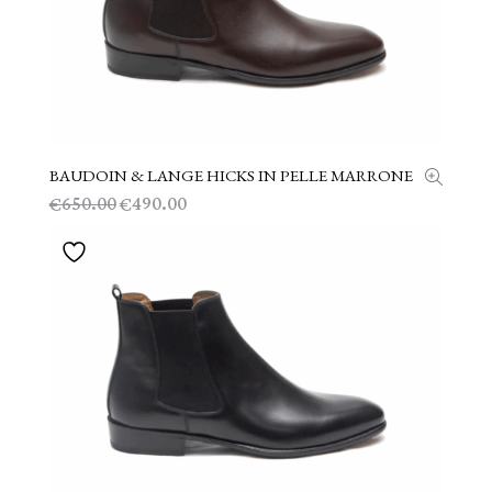
BAUDOIN & LANGE HICKS IN PELLE MARRONE
SCEGLI
Il
Il
650.00
490.00
€
€
prezzo
prezzo
originale
attuale
era:
è:
€650.00.
€490.00.