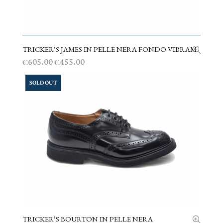
TRICKER’S JAMES IN PELLE NERA FONDO VIBRAM
SCEGLI
Il
Il
605.00
455.00
€
€
prezzo
prezzo
originale
attuale
SOLD OUT
era:
è:
€605.00.
€455.00.
TRICKER’S BOURTON IN PELLE NERA
SCEGLI