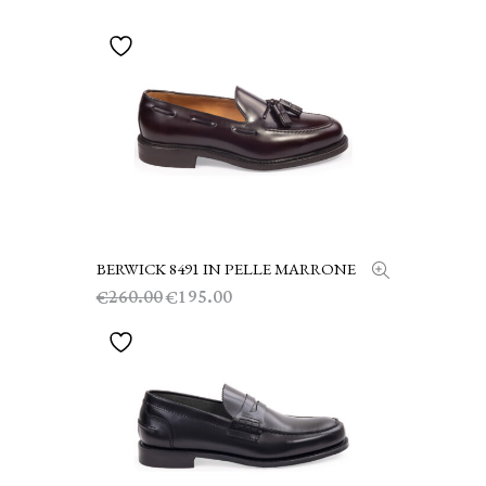
€750.00.
€565.00.
BERWICK 8491 IN PELLE MARRONE
SCEGLI
Il
Il
260.00
195.00
€
€
prezzo
prezzo
originale
attuale
era:
è:
€260.00.
€195.00.