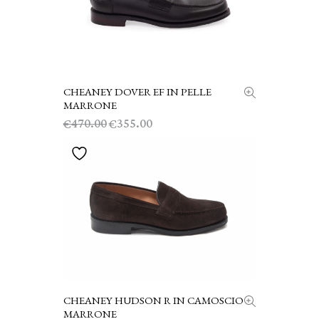
CHEANEY DOVER EF IN PELLE
SCEGLI
MARRONE
Il
Il
470.00
355.00
€
€
prezzo
prezzo
originale
attuale
era:
è:
€470.00.
€355.00.
CHEANEY HUDSON R IN CAMOSCIO
SCEGLI
MARRONE