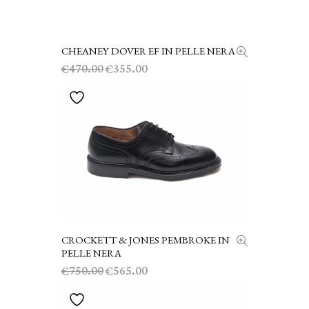
CHEANEY DOVER EF IN PELLE NERA
SCEGLI
Il
Il
470.00
355.00
€
€
prezzo
prezzo
originale
attuale
era:
è:
€470.00.
€355.00.
CROCKETT & JONES PEMBROKE IN
SCEGLI
PELLE NERA
Il
Il
750.00
565.00
€
€
prezzo
prezzo
originale
attuale