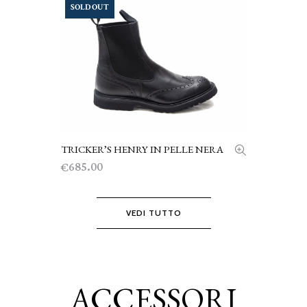
originale
attuale
SOLD OUT
era:
è:
€650.00.
€490.00.
TRICKER’S HENRY IN PELLE NERA
SCEGLI
685.00
€
VEDI TUTTO
ACCESSORI