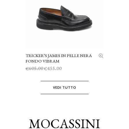
era:
è:
€750.00.
€565.00.
TRICKER’S JAMES IN PELLE NERA
SCEGLI
FONDO VIBRAM
Il
Il
605.00
455.00
€
€
prezzo
prezzo
originale
attuale
era:
è:
VEDI TUTTO
€605.00.
€455.00.
MOCASSINI