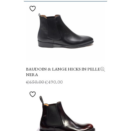
BAUDOIN & LANGE HICKS IN PELLE
SCEGLI
NERA
Il
Il
650.00
490.00
€
€
prezzo
prezzo
originale
attuale
era:
è:
€650.00.
€490.00.