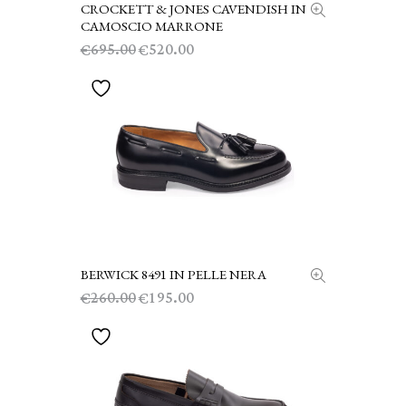
CROCKETT & JONES CAVENDISH IN
SCEGLI
CAMOSCIO MARRONE
Il
Il
695.00
520.00
€
€
prezzo
prezzo
originale
attuale
era:
è:
€695.00.
€520.00.
BERWICK 8491 IN PELLE NERA
SCEGLI
Il
Il
260.00
195.00
€
€
prezzo
prezzo
originale
attuale
era:
è:
€260.00.
€195.00.