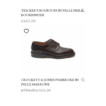
TRICKER’S BOURTON IN PELLE NERA
SCEGLI
BOOKBINDER
665.00
€
CROCKETT & JONES PEMBROKE IN
SCEGLI
PELLE MARRONE
Il
Il
750.00
565.00
€
€
prezzo
prezzo
originale
attuale
era:
è: