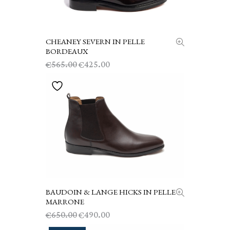
CHEANEY SEVERN IN PELLE
SCEGLI
BORDEAUX
Il
Il
565.00
425.00
€
€
prezzo
prezzo
originale
attuale
era:
è:
€565.00.
€425.00.
BAUDOIN & LANGE HICKS IN PELLE
SCEGLI
MARRONE
Il
Il
650.00
490.00
€
€
prezzo
prezzo