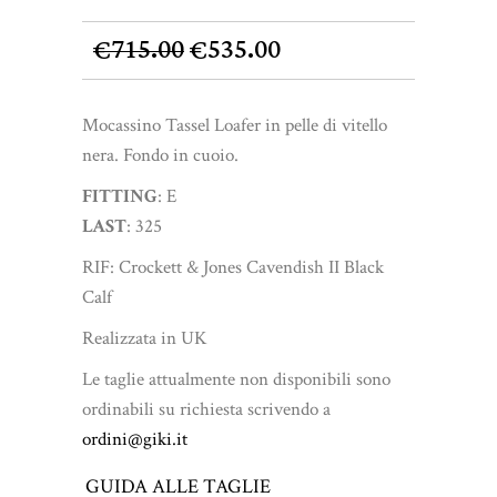
Il
Il
715.00
535.00
€
€
prezzo
prezzo
originale
attuale
Mocassino Tassel Loafer in pelle di vitello
era:
è:
nera. Fondo in cuoio.
€715.00.
€535.00.
FITTING
: E
LAST
: 325
RIF: Crockett & Jones Cavendish II Black
Calf
Realizzata in UK
Le taglie attualmente non disponibili sono
ordinabili su richiesta scrivendo a
ordini@giki.it
GUIDA ALLE TAGLIE