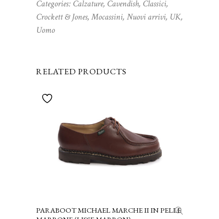
Categories:
Calzature
,
Cavendish
,
Classici
,
Crockett & Jones
,
Mocassini
,
Nuovi arrivi
,
UK
,
Uomo
RELATED PRODUCTS
PARABOOT MICHAEL MARCHE II IN PELLE
SCEGLI