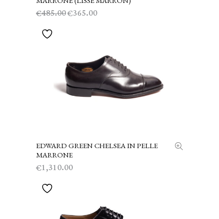
MARRONE (LISSE MARRON)
Il
Il
485.00
365.00
€
€
prezzo
prezzo
originale
attuale
era:
è:
€485.00.
€365.00.
EDWARD GREEN CHELSEA IN PELLE
SCEGLI
MARRONE
1,310.00
€