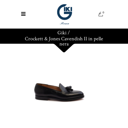
0
Giki
/
Crockett & Jones Cavendish II in pelle
nera