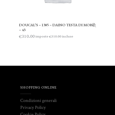
DOUCAL’S – 1385 – DAINO TESTA DI MORO
AGGIUNGI AL CARRELLO
– 43
310.00
€
imposte
incluse
310.00
€
SHOPPING ONLINE
Condizioni generali
Privacy Policy
Cookie Policy