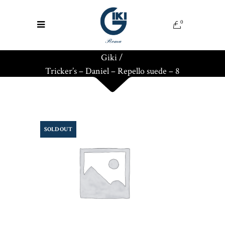
0
Giki
/
Tricker’s – Daniel – Repello suede – 8
SOLD OUT