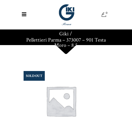
0
Giki
/
Pellettieri Parma – 373007 – 901 Testa
Moro – 8,5
SOLD OUT