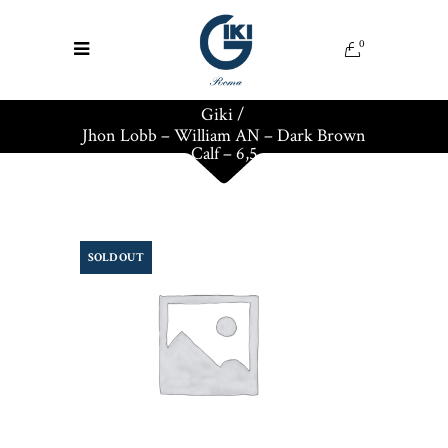
0
Giki
/
Jhon Lobb – William AN – Dark Brown
Calf – 6,5
SOLD OUT