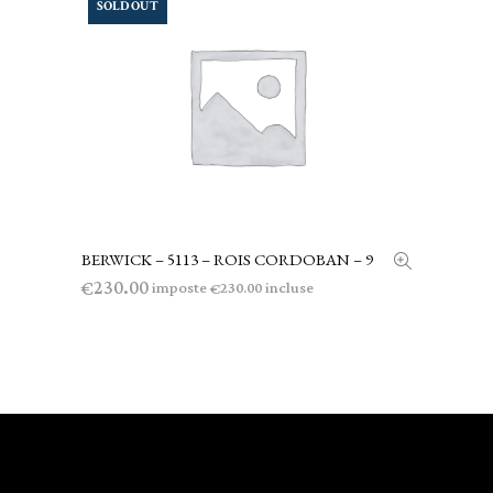
SOLD OUT
BERWICK – 5113 – ROIS CORDOBAN – 9
LEGGI TUTTO
230.00
€
imposte
incluse
230.00
€