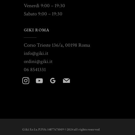
Venerdì 9:00 – 19:30
Sabato 9:00 – 19:30
GIKI ROMA
Corso Trieste 136/a, 00198 Roma
info@giki.it
ordini@giki.it
06 8541331
instagram
youtube
googleplus
mail
Giki S.r.l.s. P.IVA: 14877671009 © 2024 all rights reserved