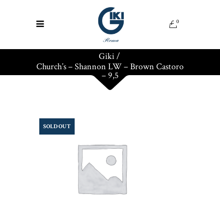
0
Giki
/
Church’s – Shannon LW – Brown Castoro
– 9,5
SOLD OUT