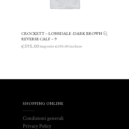
CROCKETT – LONSDALE -DARK BROWN
LEGGI TUTTO
REVERSE CALF – 9
595.00
€
imposte
incluse
595.00
€
SHOPPING ONLINE
Condizioni generali
Privacy Policy