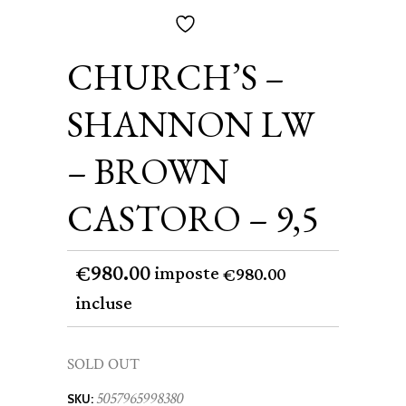
CHURCH’S –
SHANNON LW
– BROWN
CASTORO – 9,5
980.00
€
imposte
980.00
€
incluse
SOLD OUT
5057965998380
SKU: