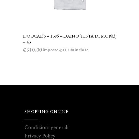
DOUCAL’S – 1385 – DAINO TESTA DI MORO
AGGIUNGI AL CARRELLO
– 43
310.00
€
imposte
incluse
310.00
€
SHOPPING ONLINE
Condizioni generali
Privacy Policy