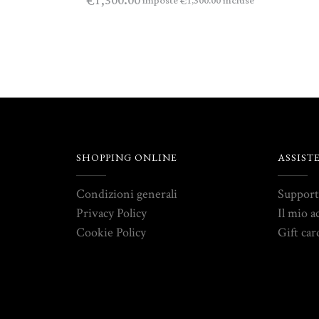
1,300.00
€
imposte
incluse
1,300.00
€
SHOPPING ONLINE
ASSIST
Condizioni generali
Suppor
Privacy Policy
Il mio a
Cookie Policy
Gift car