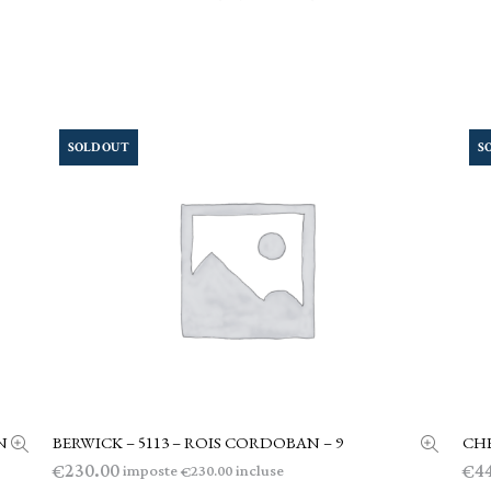
SOLD OUT
S
N
BERWICK – 5113 – ROIS CORDOBAN – 9
CHE
LEGGI TUTTO
230.00
4
€
€
imposte
incluse
230.00
€