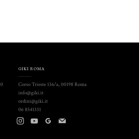
GIKI ROMA
30
Corso Trieste 136/a, 00198 Roma
info@giki.it
ordini@giki.it
06 8541331
instagram
youtube
googleplus
mail