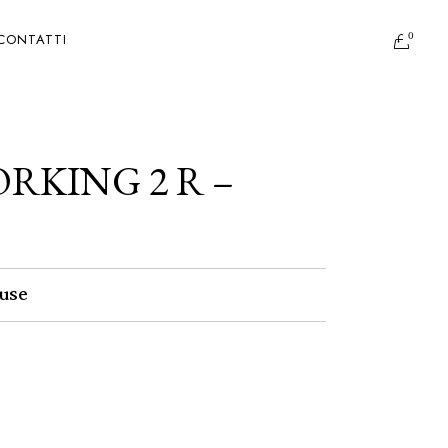
0
CONTATTI
RKING 2 R –
use