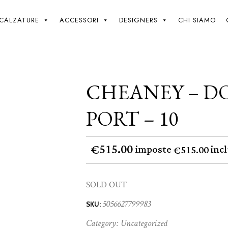
Giki
/
Cheaney – Dorking 2 R – Port – 10
CALZATURE
ACCESSORI
DESIGNERS
CHI SIAMO
CHEANEY – DO
PORT – 10
515.00
€
imposte
incl
515.00
€
SOLD OUT
5056627799983
SKU:
Category:
Uncategorized