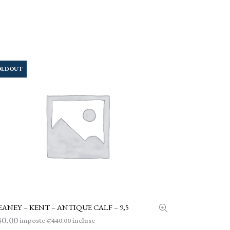
OLD OUT
ANEY – KENT – ANTIQUE CALF – 9,5
LEGGI TUTTO
40.00
imposte
incluse
440.00
€