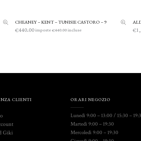
CHEANEY – KENT – TUNISIE CASTORO – 9
ALD
LEGGI TUTTO
440.00
1
€
€
imposte
incluse
440.00
€
ENZA CLIENTI
ORARI NEGOZIO
to
Lunedì 9:00 – 13:00 / 15:30 – 19:
ccount
Martedì 9:00 – 19:30
d Giki
Mercoledì 9:00 – 19:30