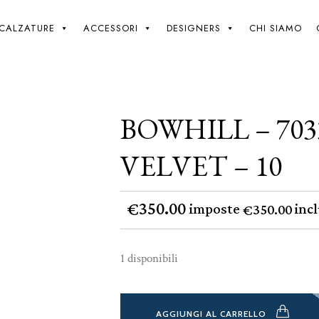
Giki
/
Bowhill – 7033 P – Navy Velvet – 10
CALZATURE
ACCESSORI
DESIGNERS
CHI SIAMO
BOWHILL – 703
VELVET – 10
350.00
€
imposte
incl
350.00
€
1 disponibili
AGGIUNGI AL CARRELLO