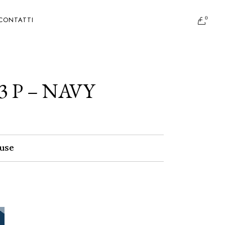
0
CONTATTI
3 P – NAVY
use