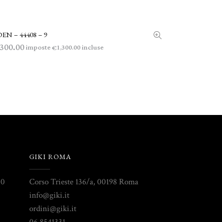
EN – 44408 – 9
LEGGI TUTTO
,300.00
imposte
incluse
1,300.00
€
GIKI ROMA
30
Corso Trieste 136/a, 00198 Roma
info@giki.it
ordini@giki.it