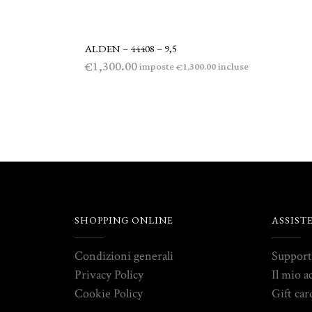
ALDEN – 44408 – 9,5
LEGGI TUTTO
1,300.00
€
imposte
incluse
1,300.00
€
SHOPPING ONLINE
ASSIST
Condizioni generali
Suppor
Privacy Policy
Il mio a
Cookie Policy
Gift car