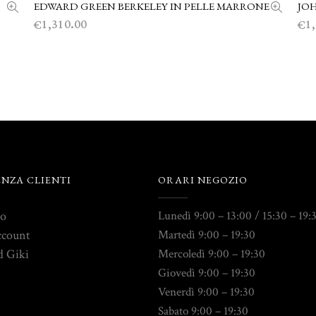
EDWARD GREEN BERKELEY IN PELLE MARRONE
JOH
SCEGLI
1,310.00
1
€
€
ENZA CLIENTI
ORARI NEGOZIO
to
Lunedì 9:00 – 13:00 / 15:30 – 19:
ccount
Martedì 9:00 – 19:30
d Giki
Mercoledì 9:00 – 19:30
Giovedì 9:00 – 19:30
Venerdì 9:00 – 19:30
Sabato 9:00 – 19:30