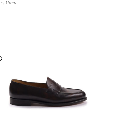
ia
,
Uomo