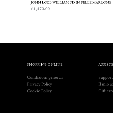
JOHN LOBB WILLIAM PD IN PELLE MARRONE
SCEGLI
1,470.00
€
SHOPPING ONLINE
ASSIST
Condizioni generali
Suppor
Privacy Policy
Il mio a
Cookie Policy
Gift car