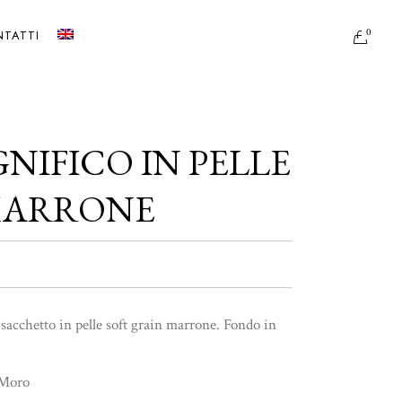
0
TATTI
IFICO IN PELLE
MARRONE
 sacchetto in pelle soft grain marrone. Fondo in
 Moro