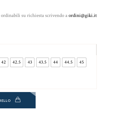
 ordinabili su richiesta scrivendo a
ordini@giki.it
42
42.5
43
43.5
44
44.5
45
RELLO