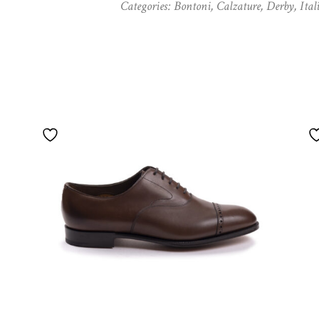
Categories:
Bontoni
,
Calzature
,
Derby
,
Ital