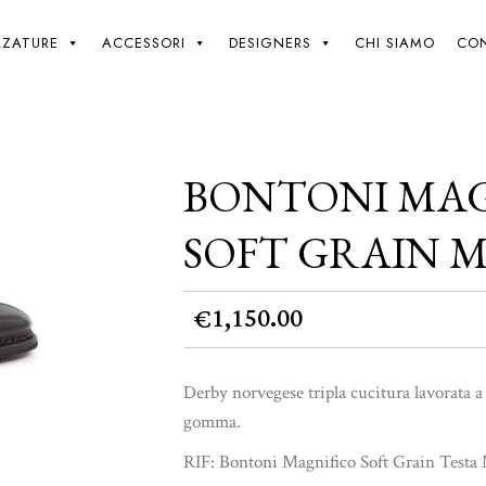
Giki
/
Bontoni Magnifico in pelle soft grain marrone
LZATURE
ACCESSORI
DESIGNERS
CHI SIAMO
CON
BONTONI MAGN
SOFT GRAIN 
1,150.00
€
Derby norvegese tripla cucitura lavorata a
gomma.
RIF: Bontoni Magnifico Soft Grain Testa