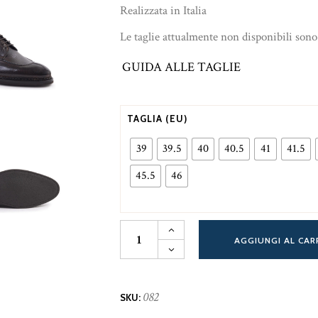
Realizzata in Italia
Le taglie attualmente non disponibili sono
GUIDA ALLE TAGLIE
TAGLIA (EU)
39
39.5
40
40.5
41
41.5
45.5
46
Bontoni
Magnifico
AGGIUNGI AL CAR
in
pelle
soft
grain
082
SKU:
marrone
quantità