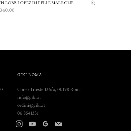
N LOBB LOPEZ IN PELLE MARRONE
SCEGLI
,340.00
GIKI ROMA
30
Corso Trieste 136/a, 00198 Roma
info@giki.it
ordini@giki.it
06 8541331
instagram
youtube
googleplus
mail