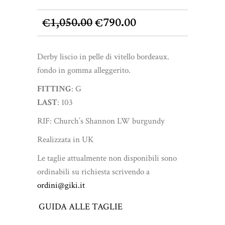
Il
Il
1,050.00
790.00
€
€
prezzo
prezzo
originale
attuale
Derby liscio in pelle di vitello bordeaux.
era:
è:
fondo in gomma alleggerito.
€1,050.00.
€790.00.
FITTING
: G
LAST
: 103
RIF: Church’s Shannon LW burgundy
Realizzata in UK
Le taglie attualmente non disponibili sono
ordinabili su richiesta scrivendo a
ordini@giki.it
GUIDA ALLE TAGLIE