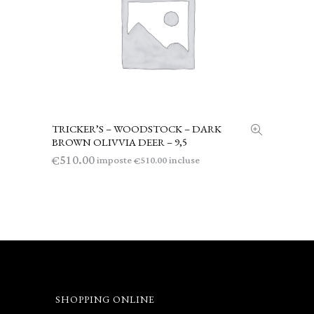
TRICKER’S – WOODSTOCK – DARK
AGGIUNGI AL CARRELLO
BROWN OLIVVIA DEER – 9,5
510.00
€
imposte
incluse
510.00
€
SHOPPING ONLINE