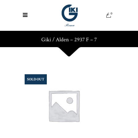
0
Giki
/
Alden – 2937 F – 7
SOLD OUT