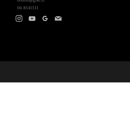
ordini@giki.it
06 8541331
instagram
youtube
googleplus
mail