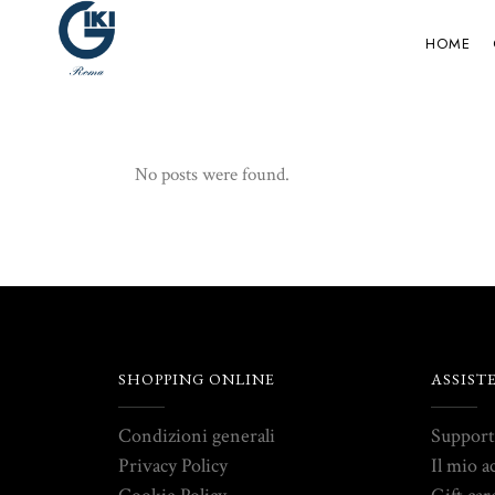
HOME
No posts were found.
SHOPPING ONLINE
ASSIST
Condizioni generali
Suppor
Privacy Policy
Il mio a