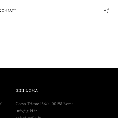
0
CONTATTI
GIKI ROMA
30
Corso Trieste 136/a, 00198 Roma
info@giki.it