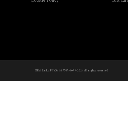
Cookie Policy
Gift car
Giki S.r.l.s. P.IVA: 14877671009 © 2024 all rights reserved