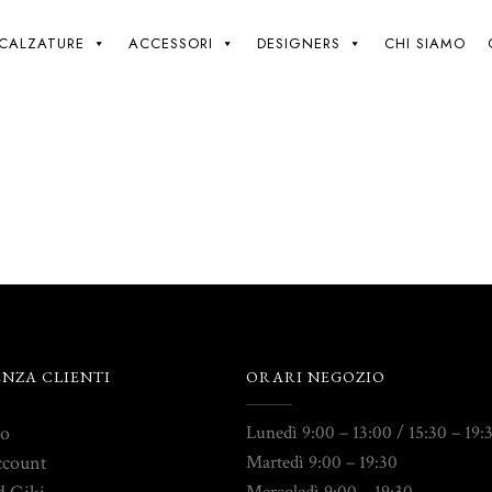
Giki
/
CALZATURE
ACCESSORI
DESIGNERS
CHI SIAMO
ENZA CLIENTI
ORARI NEGOZIO
to
Lunedì 9:00 – 13:00 / 15:30 – 19:
ccount
Martedì 9:00 – 19:30