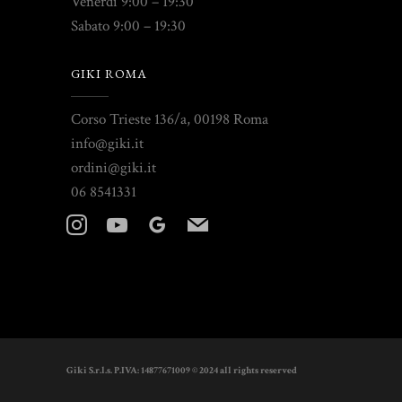
Venerdì 9:00 – 19:30
Sabato 9:00 – 19:30
GIKI ROMA
Corso Trieste 136/a, 00198 Roma
info@giki.it
ordini@giki.it
06 8541331
instagram
youtube
googleplus
mail
Giki S.r.l.s. P.IVA: 14877671009 © 2024 all rights reserved