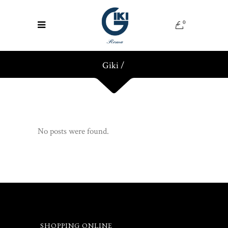
0
Giki
/
No posts were found.
SHOPPING ONLINE