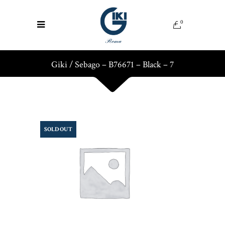
0
Giki
/
Sebago – B76671 – Black – 7
SOLD OUT