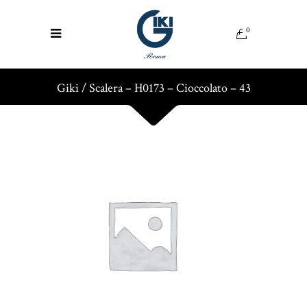
0
Giki
/
Scalera – H0173 – Cioccolato – 43