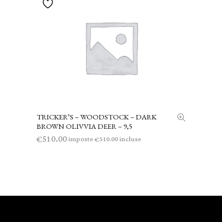
TRICKER’S – WOODSTOCK – DARK
AGGIUNGI AL CARRELLO
BROWN OLIVVIA DEER – 9,5
510.00
€
imposte
incluse
510.00
€