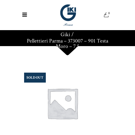
0
Giki
/
Pellettieri Parma – 373007 – 901 Testa
Moro – 7,5
SOLD OUT