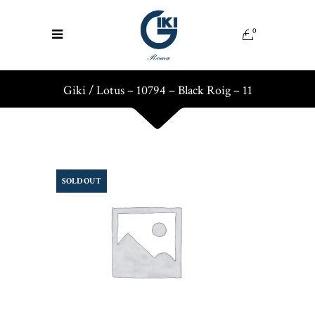
0
Giki
/
Lotus – 10794 – Black Roig – 11
SOLD OUT