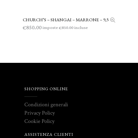
CHURCH’S – SHANGAI – MARRONE – 9,5
AGGIUNGI AL CARRELLO
850.00
€
imposte
incluse
850.00
€
SHOPPING ONLINE
Condizioni generali
Privacy Policy
Cookie Policy
ASSISTENZA CLIENTI