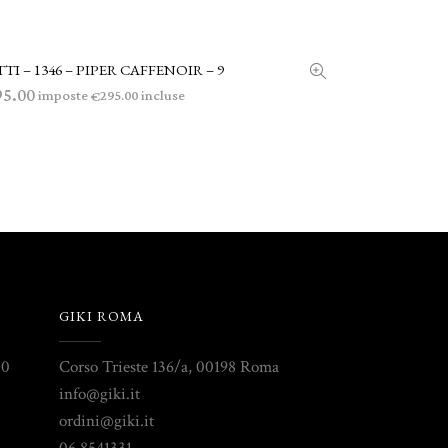
TI – 1346 – PIPER CAFFENOIR – 9
AGGIUNGI AL CARRELLO
95.00
imposte
incluse
295.00
€
GIKI ROMA
30
Corso Trieste 136/a, 00198 Roma
info@giki.it
ordini@giki.it