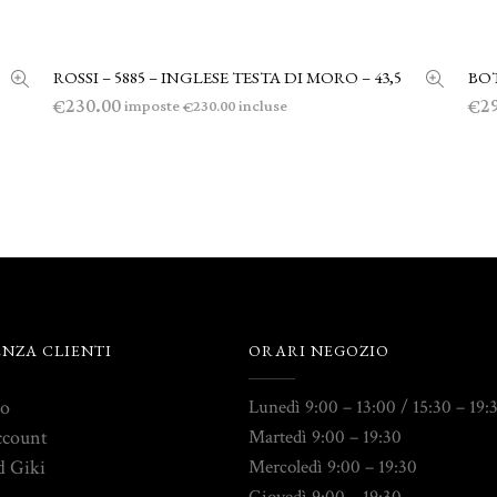
ROSSI – 5885 – INGLESE TESTA DI MORO – 43,5
BOT
LEGGI TUTTO
230.00
2
€
€
imposte
incluse
230.00
€
ENZA CLIENTI
ORARI NEGOZIO
to
Lunedì 9:00 – 13:00 / 15:30 – 19:
ccount
Martedì 9:00 – 19:30
d Giki
Mercoledì 9:00 – 19:30