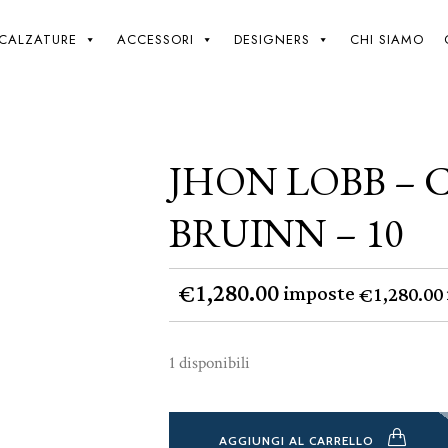
Giki
/
Jhon LObb – City 2 NS – Suede Bruinn – 10
CALZATURE
ACCESSORI
DESIGNERS
CHI SIAMO
JHON LOBB – C
BRUINN – 10
1,280.00
€
imposte
1,280.00
€
1 disponibili
AGGIUNGI AL CARRELLO