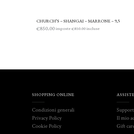
CHURCH’S – SHANGAI – MARRONE – 9,5
AGGIUNGI AL CARRELLO
850.00
€
imposte
incluse
850.00
€
SHOPPING ONLINE
ASSIST
Condizioni generali
Suppor
Privacy Policy
Il mio a
Cookie Policy
Gift car