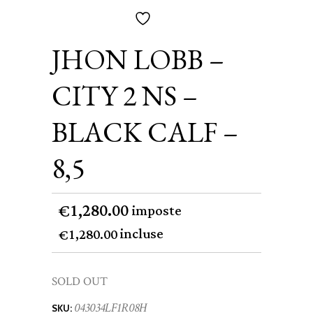
JHON LOBB –
CITY 2 NS –
BLACK CALF –
8,5
1,280.00
€
imposte
incluse
1,280.00
€
SOLD OUT
043034LF1R08H
SKU: