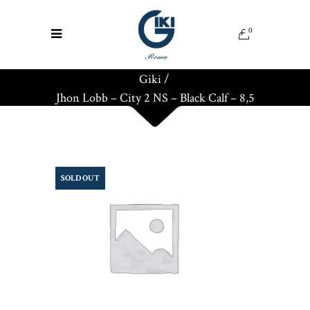
0
Giki
/
Jhon Lobb – City 2 NS – Black Calf – 8,5
SOLD OUT