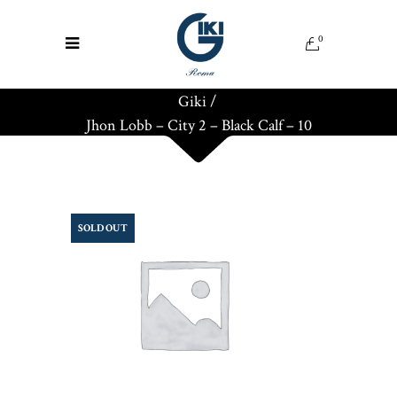
0
Giki
/
Jhon Lobb – City 2 – Black Calf – 10
SOLD OUT