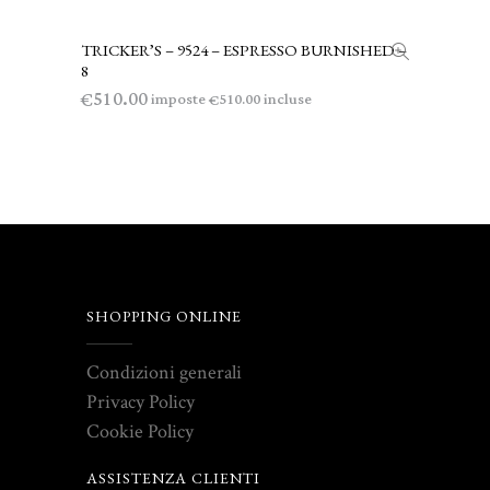
TRICKER’S – 9524 – ESPRESSO BURNISHED –
AGGIUNGI AL CARRELLO
8
510.00
€
imposte
incluse
510.00
€
SHOPPING ONLINE
Condizioni generali
Privacy Policy
Cookie Policy
ASSISTENZA CLIENTI