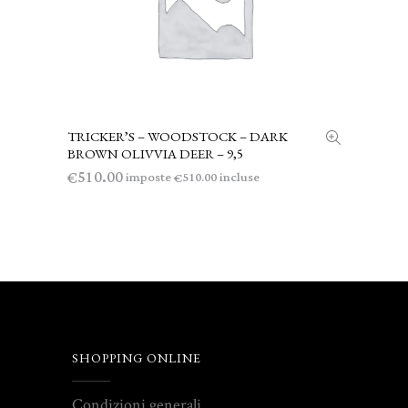
TRICKER’S – WOODSTOCK – DARK
AGGIUNGI AL CARRELLO
BROWN OLIVVIA DEER – 9,5
510.00
€
imposte
incluse
510.00
€
SHOPPING ONLINE
Condizioni generali