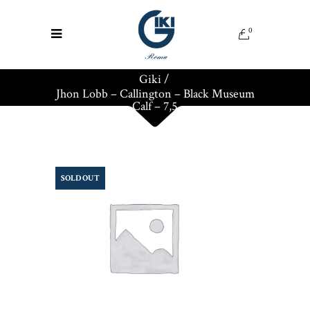
0
Giki
/
Jhon Lobb – Callington – Black Museum
Calf – 7,5
SOLD OUT