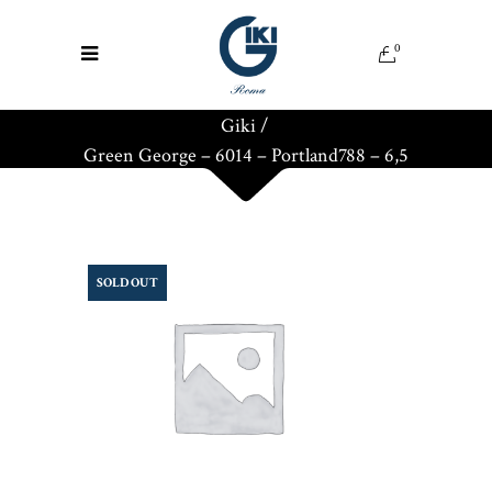
0
Giki
/
Green George – 6014 – Portland788 – 6,5
SOLD OUT