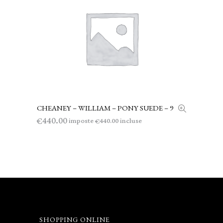
CHEANEY – WILLIAM – PONY SUEDE – 9
AGGIUNGI AL CARRELLO
440.00
€
imposte
incluse
440.00
€
SHOPPING ONLINE