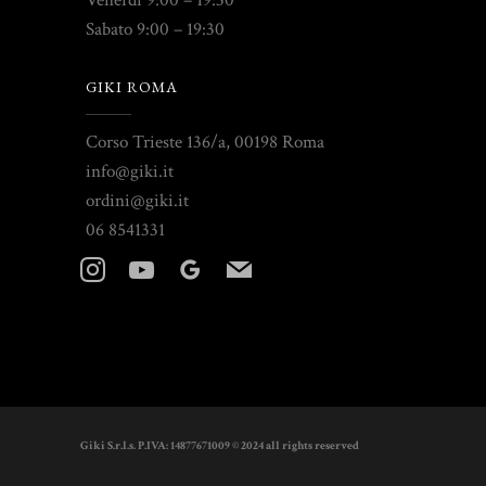
Venerdì 9:00 – 19:30
Sabato 9:00 – 19:30
GIKI ROMA
Corso Trieste 136/a, 00198 Roma
info@giki.it
ordini@giki.it
06 8541331
instagram
youtube
googleplus
mail
Giki S.r.l.s. P.IVA: 14877671009 © 2024 all rights reserved