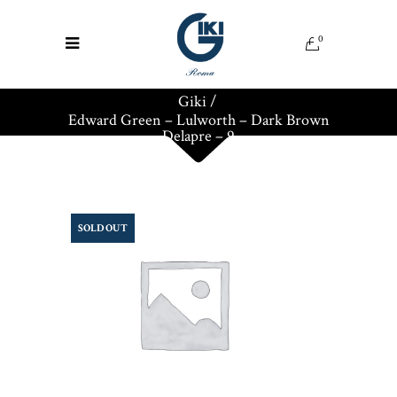
0
Giki
/
Edward Green – Lulworth – Dark Brown
Delapre – 9
SOLD OUT