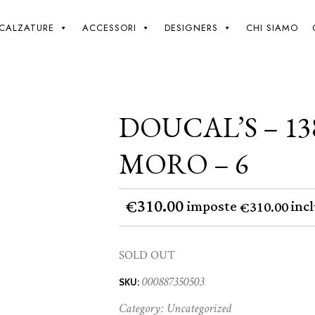
Giki
/
Doucal’s – 1385 – daino T. moro – 6
CALZATURE
ACCESSORI
DESIGNERS
CHI SIAMO
DOUCAL’S – 13
MORO – 6
310.00
€
imposte
incl
310.00
€
SOLD OUT
000887350503
SKU:
Category:
Uncategorized