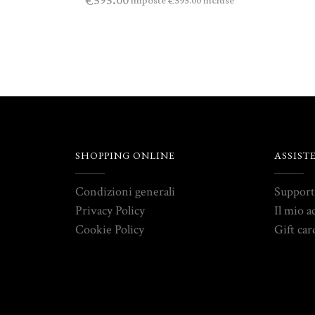
595.00
€
imposte
incluse
595.00
€
SHOPPING ONLINE
ASSIST
Condizioni generali
Suppor
Privacy Policy
Il mio a
Cookie Policy
Gift car