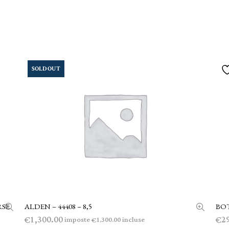
SOLD OUT
RSE
ALDEN – 44408 – 8,5
BOT
LEGGI TUTTO
1,300.00
2
€
€
imposte
incluse
1,300.00
€