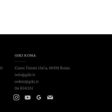
GIKI ROMA
30
Corso Trieste 136/a, 00198 Roma
info@giki.it
ordini@giki.it
06 8541331
instagram
youtube
googleplus
mail