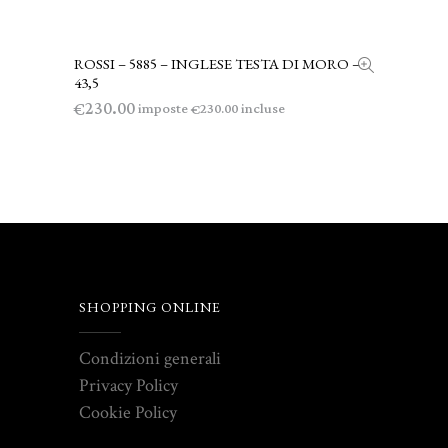
ROSSI – 5885 – INGLESE TESTA DI MORO –
LEGGI TUTTO
43,5
230.00
€
imposte
incluse
230.00
€
SHOPPING ONLINE
Condizioni generali
Privacy Policy
Cookie Policy