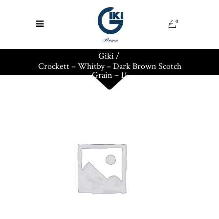
0
Giki
/
Crockett – Whitby – Dark Brown Scotch
Grain – 11