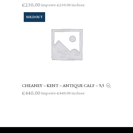
230.00
€
imposte
incluse
230.00
€
SOLD OUT
CHEANEY – KENT – ANTIQUE CALF – 9,5
LEGGI TUTTO
440.00
€
imposte
incluse
440.00
€