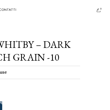
0
CONTATTI
WHITBY – DARK
H GRAIN -10
use