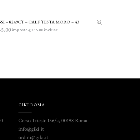
SI – 8249CT – CALF TESTA MORO – 43
LEGGI TUTTO
35.00
imposte
incluse
235.00
€
GIKI ROMA
30
Corso Trieste 136/a, 00198 Roma
info@giki.it
ordini@giki.it