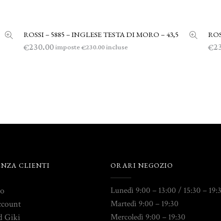
ROSSI – 5885 – INGLESE TESTA DI MORO – 43,5
ROS
LEGGI TUTTO
230.00
2
€
€
imposte
incluse
230.00
€
ENZA CLIENTI
ORARI NEGOZIO
to
Lunedì 9:00 – 13:00 / 15:30 – 19:
ccount
Martedì 9:00 – 19:30
d Giki
Mercoledì 9:00 – 19:30