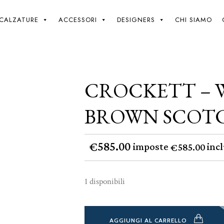
Giki
/
Crockett – Whitby – Dark Brown Scotch Grain -10
CALZATURE
ACCESSORI
DESIGNERS
CHI SIAMO
CROCKETT – 
BROWN SCOTC
585.00
€
imposte
incl
585.00
€
1 disponibili
AGGIUNGI AL CARRELLO