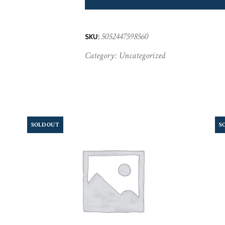
5052447598560
SKU:
Category:
Uncategorized
SOLD OUT
S