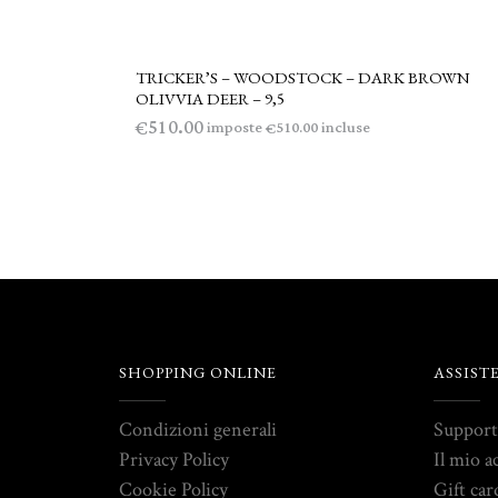
TRICKER’S – WOODSTOCK – DARK BROWN
AGGIUNGI AL CARRELLO
OLIVVIA DEER – 9,5
510.00
€
imposte
incluse
510.00
€
SHOPPING ONLINE
ASSIST
Condizioni generali
Suppor
Privacy Policy
Il mio a
Cookie Policy
Gift car