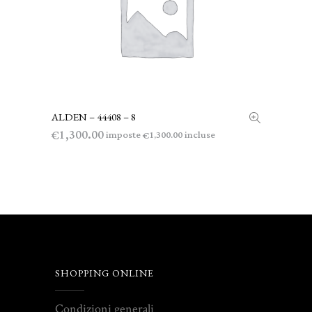
ALDEN – 44408 – 8
LEGGI TUTTO
1,300.00
€
imposte
incluse
1,300.00
€
SHOPPING ONLINE
Condizioni generali