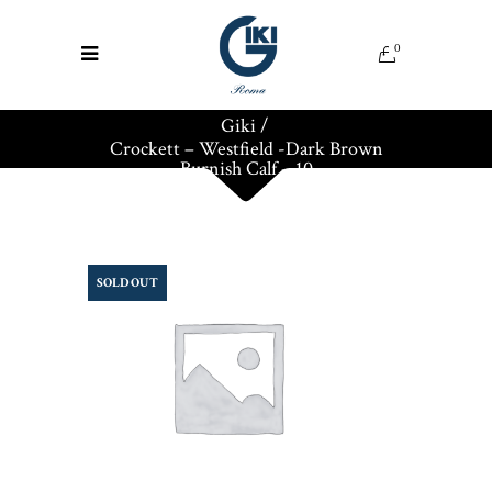
0
Giki
/
Crockett – Westfield -Dark Brown
Burnish Calf – 10
SOLD OUT