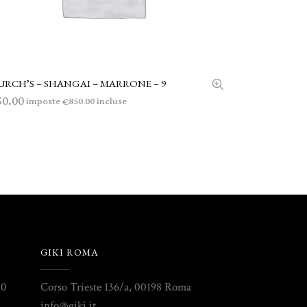
RCH’S – SHANGAI – MARRONE – 9
AGGIUNGI AL CARRELLO
50.00
imposte
incluse
850.00
€
GIKI ROMA
30
Corso Trieste 136/a, 00198 Roma
info@giki.it