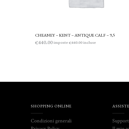
CHEANEY – KENT – ANTIQUE CALF – 9,5
LEGGI TUTTO
440.00
€
imposte
incluse
440.00
€
SHOPPING ONLINE
ASSIST
Condizioni generali
Suppor
Privacy Policy
Il mio a