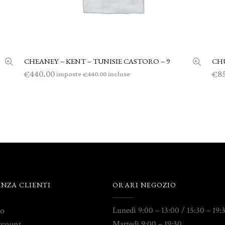
CHEANEY – KENT – TUNISIE CASTORO – 9
CHU
LEGGI TUTTO
440.00
8
€
€
imposte
incluse
440.00
€
ENZA CLIENTI
ORARI NEGOZIO
to
Lunedì 9:00 – 13:00 / 15:30 – 19:
ccount
Martedì 9:00 – 19:30