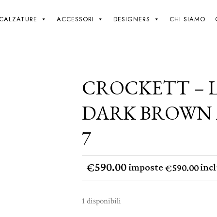
Giki
/
Crockett – Lonsdale – Dark brown antique calf – 7
CALZATURE
ACCESSORI
DESIGNERS
CHI SIAMO
CROCKETT – 
DARK BROWN 
7
590.00
€
imposte
incl
590.00
€
1 disponibili