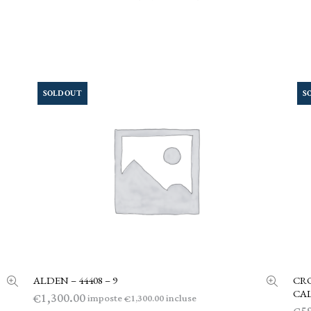
SOLD OUT
S
ALDEN – 44408 – 9
CR
LEGGI TUTTO
CAL
1,300.00
€
imposte
incluse
1,300.00
€