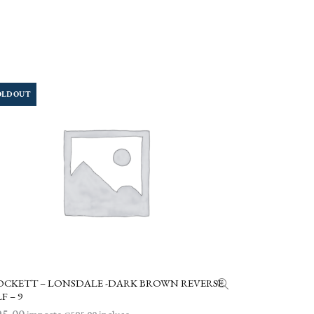
OLD OUT
OCKETT – LONSDALE -DARK BROWN REVERSE
LEGGI TUTTO
F – 9