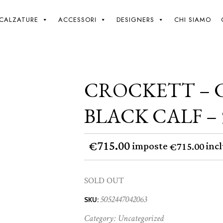
Giki
/
Crockett – Cavendish – Black Calf – 9
CALZATURE
ACCESSORI
DESIGNERS
CHI SIAMO
CROCKETT – 
BLACK CALF – 
715.00
€
imposte
incl
715.00
€
SOLD OUT
5052447042063
SKU:
Category:
Uncategorized