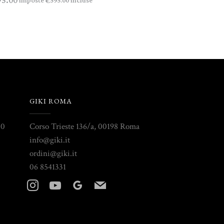
95.00
imposte
incluse
595.00
€
GIKI ROMA
30
Corso Trieste 136/a, 00198 Roma
info@giki.it
ordini@giki.it
06 8541331
instagram
youtube
googleplus
mail