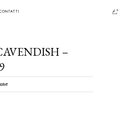
0
CONTATTI
CAVENDISH –
9
use