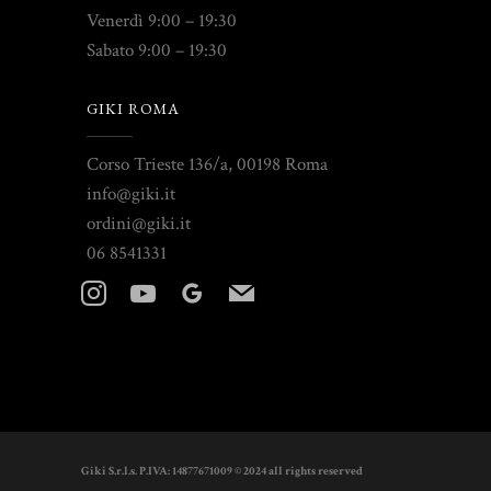
Venerdì 9:00 – 19:30
Sabato 9:00 – 19:30
GIKI ROMA
Corso Trieste 136/a, 00198 Roma
info@giki.it
ordini@giki.it
06 8541331
instagram
youtube
googleplus
mail
Giki S.r.l.s. P.IVA: 14877671009 © 2024 all rights reserved