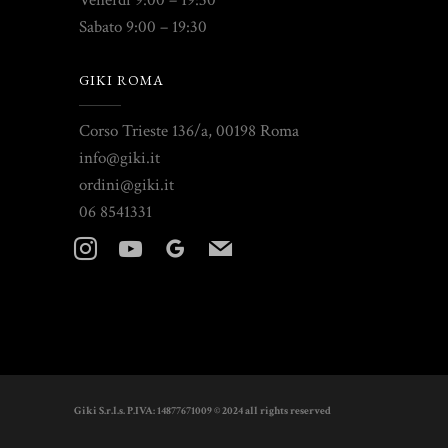
Venerdì 9:00 – 19:30
Sabato 9:00 – 19:30
GIKI ROMA
Corso Trieste 136/a, 00198 Roma
info@giki.it
ordini@giki.it
06 8541331
instagram
youtube
googleplus
mail
Giki S.r.l.s. P.IVA: 14877671009 © 2024 all rights reserved