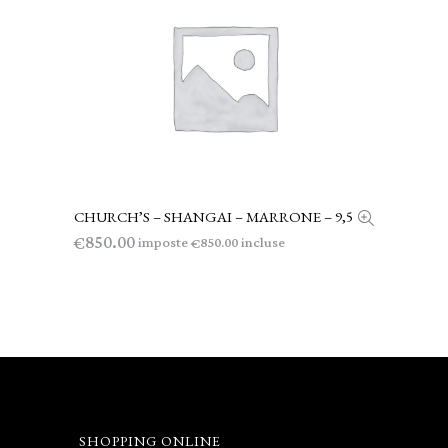
CHURCH’S – SHANGAI – MARRONE – 9,5
AGGIUNGI AL CARRELLO
850.00
€
imposte
incluse
850.00
€
SHOPPING ONLINE