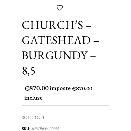
CHURCH’S –
GATESHEAD –
BURGUNDY –
8,5
870.00
€
imposte
870.00
€
incluse
SOLD OUT
5057965947333
SKU: