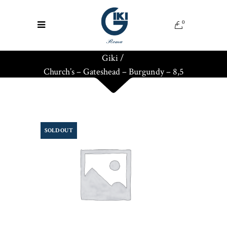
0
Giki
/
Church’s – Gateshead – Burgundy – 8,5
SOLD OUT