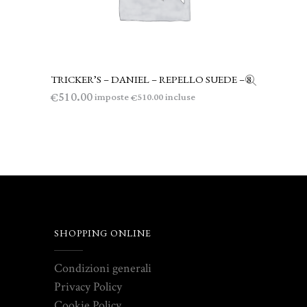
TRICKER’S – DANIEL – REPELLO SUEDE – 8
LEGGI TUTTO
510.00
€
imposte
incluse
510.00
€
SHOPPING ONLINE
Condizioni generali
Privacy Policy
Cookie Policy