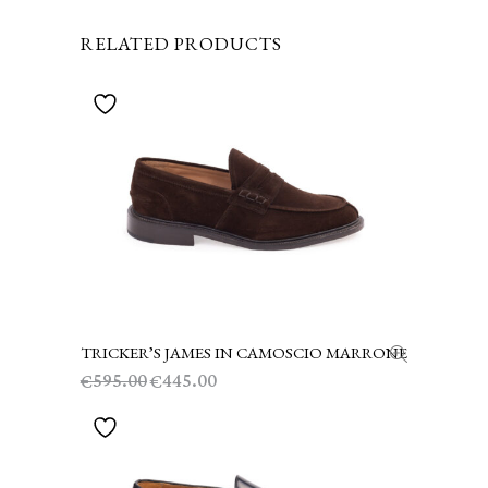
RELATED PRODUCTS
TRICKER’S JAMES IN CAMOSCIO MARRONE
SCEGLI
Il
Il
595.00
445.00
€
€
prezzo
prezzo
originale
attuale
era:
è:
€595.00.
€445.00.