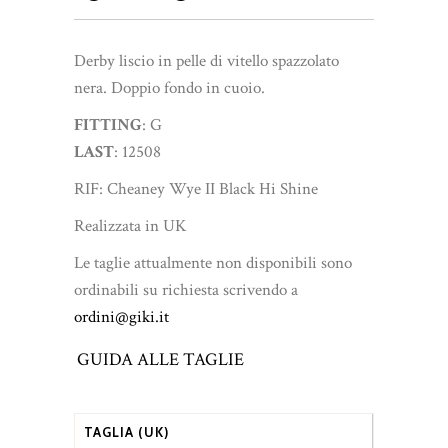
prezzo
prezzo
originale
attuale
Derby liscio in pelle di vitello spazzolato
era:
è:
nera. Doppio fondo in cuoio.
€575.00.
€430.00.
FITTING
: G
LAST
: 12508
RIF: Cheaney Wye II Black Hi Shine
Realizzata in UK
Le taglie attualmente non disponibili sono
ordinabili su richiesta scrivendo a
ordini@giki.it
GUIDA ALLE TAGLIE
TAGLIA (UK)