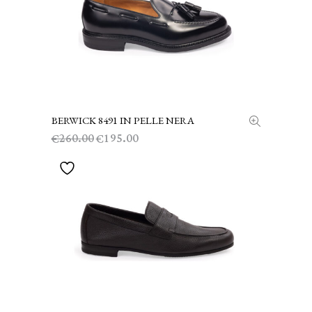
BERWICK 8491 IN PELLE NERA
SCEGLI
Il
Il
260.00
195.00
€
€
prezzo
prezzo
originale
attuale
era:
è:
€260.00.
€195.00.