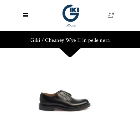
0
Giki
/
Cheaney Wye II in pelle nera