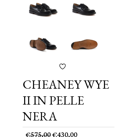
CHEANEY WYE
II IN PELLE
NERA
Il
Il
575.00
430.00
€
€