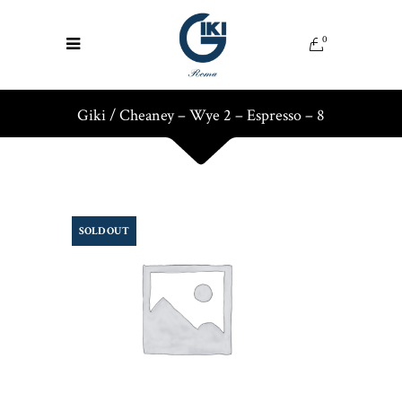
0
Giki
/
Cheaney – Wye 2 – Espresso – 8
SOLD OUT