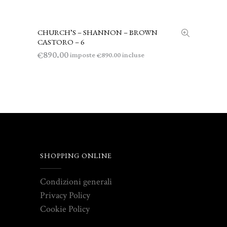
CHURCH’S – SHANNON – BROWN
AGGIUNGI AL CARRELLO
CASTORO – 6
890.00
€
imposte
incluse
890.00
€
SHOPPING ONLINE
Condizioni generali
Privacy Policy
Cookie Policy