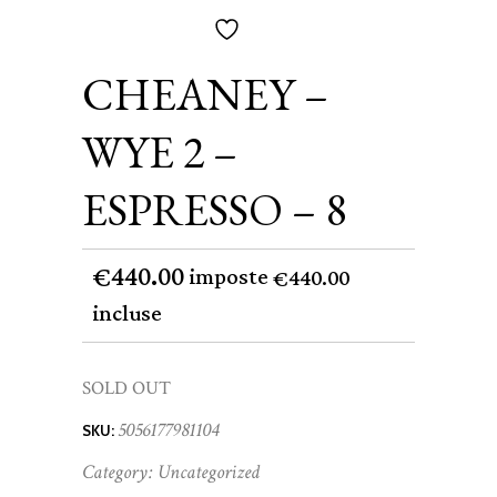
CHEANEY –
WYE 2 –
ESPRESSO – 8
440.00
€
imposte
440.00
€
incluse
SOLD OUT
5056177981104
SKU:
Category:
Uncategorized