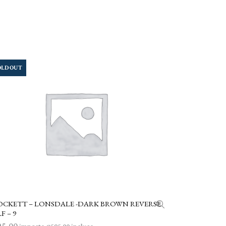
OLD OUT
OCKETT – LONSDALE -DARK BROWN REVERSE
LEGGI TUTTO
F – 9