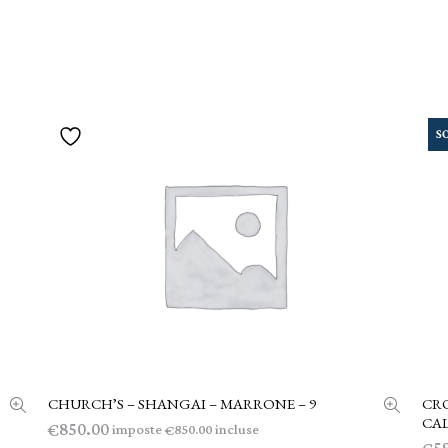
S
CHURCH’S – SHANGAI – MARRONE – 9
CR
AGGIUNGI AL CARRELLO
CAL
850.00
€
imposte
incluse
850.00
€