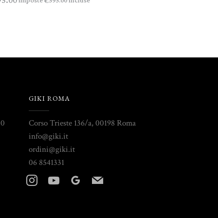
95.00
imposte
incluse
595.00
€
GIKI ROMA
30
Corso Trieste 136/a, 00198 Roma
info@giki.it
ordini@giki.it
06 8541331
instagram
youtube
googleplus
mail