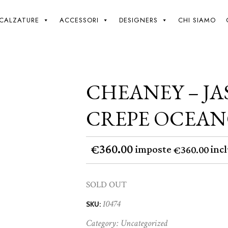
Giki
/
Cheaney – Jasmond 2 – Crepe Oceano – 7
CALZATURE
ACCESSORI
DESIGNERS
CHI SIAMO
CHEANEY – JA
CREPE OCEANO
360.00
€
imposte
incl
360.00
€
SOLD OUT
10474
SKU:
Category:
Uncategorized