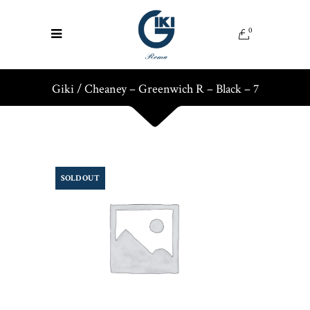
0
Giki
/
Cheaney – Greenwich R – Black – 7
SOLD OUT