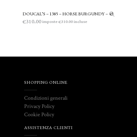
DOUCAL’S – 1385 – HORSE BURGUNDY – 43
LEGGI TUTTO
310.00
€
imposte
incluse
310.00
€
SHOPPING ONLINE
Condizioni generali
Privacy Policy
Cookie Policy
ASSISTENZA CLIENTI