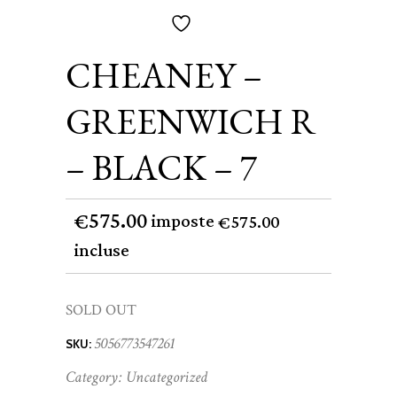
CHEANEY –
GREENWICH R
– BLACK – 7
575.00
€
imposte
575.00
€
incluse
SOLD OUT
5056773547261
SKU:
Category:
Uncategorized