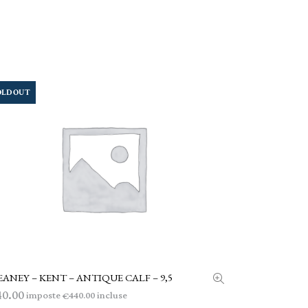
OLD OUT
ANEY – KENT – ANTIQUE CALF – 9,5
LEGGI TUTTO
40.00
imposte
incluse
440.00
€