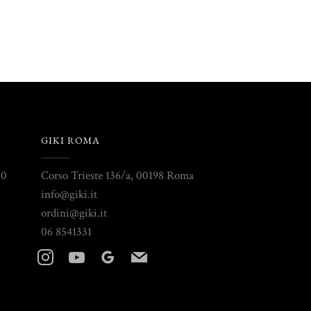
GIKI ROMA
30
Corso Trieste 136/a, 00198 Roma
info@giki.it
ordini@giki.it
06 8541331
instagram
youtube
googleplus
mail