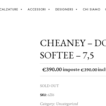
Giki
/
Cheaney – Dover – Black Softee – 7,5
CALZATURE
ACCESSORI
DESIGNERS
CHI SIAMO
CHEANEY – D
SOFTEE – 7,5
390.00
€
imposte
incl
390.00
€
SOLD OUT
6216
SKU:
Category:
Uncategorized