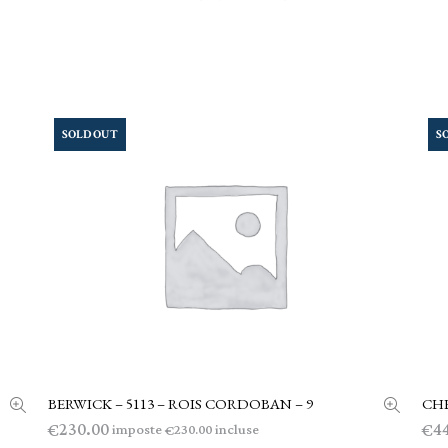
SOLD OUT
S
BERWICK – 5113 – ROIS CORDOBAN – 9
CHE
LEGGI TUTTO
230.00
4
€
€
imposte
incluse
230.00
€