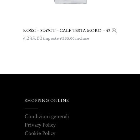
ROSSI – 8249CT – CALF TESTA MORO – 43
LEGGI TUTTO
235.00
€
imposte
incluse
235.00
€
SHOPPING ONLINE
Condizioni generali
Privacy Policy
Cookie Policy