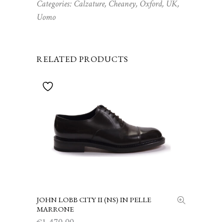
Categories:
Calzature
,
Cheaney
,
Oxford
,
UK
,
Uomo
RELATED PRODUCTS
JOHN LOBB CITY II (NS) IN PELLE
SCEGLI
MARRONE
1,470.00