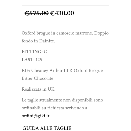
Il
Il
575.00
430.00
€
€
prezzo
prezzo
originale
attuale
Oxford brogue in camoscio marrone. Doppio
era:
è:
fondo in Dainite.
€575.00.
€430.00.
FITTING
: G
LAST
: 125
RIF: Cheaney Arthur III R Oxford Brogue
Bitter Chocolate
Realizzata in UK
Le taglie attualmente non disponibili sono
ordinabili su richiesta scrivendo a
ordini@giki.it
GUIDA ALLE TAGLIE