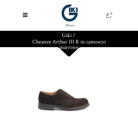
0
Giki
/
Cheaney Arthur III R in camoscio
marrone