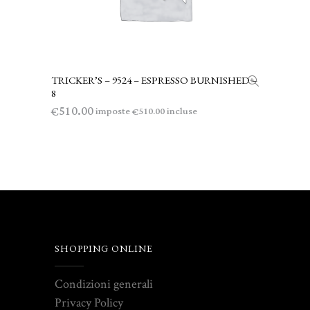
TRICKER’S – 9524 – ESPRESSO BURNISHED –
AGGIUNGI AL CARRELLO
8
510.00
€
imposte
incluse
510.00
€
SHOPPING ONLINE
Condizioni generali
Privacy Policy