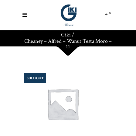
0
Giki
/
Cheaney – Alfred – Wanut Testa Moro –
11
SOLD OUT