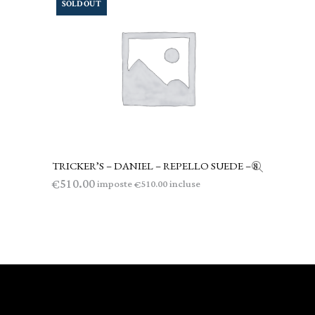
SOLD OUT
TRICKER’S – DANIEL – REPELLO SUEDE – 8
LEGGI TUTTO
510.00
€
imposte
incluse
510.00
€