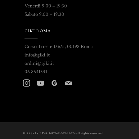
Venerdì 9:00 – 19:30
Sabato 9:00 – 19:30
GIKI ROMA
Corso Trieste 136/a, 00198 Roma
info@giki.it
ordini@giki.it
06 8541331
instagram
youtube
googleplus
mail
Giki S.r.l.s. P.IVA: 14877671009 © 2024 all rights reserved