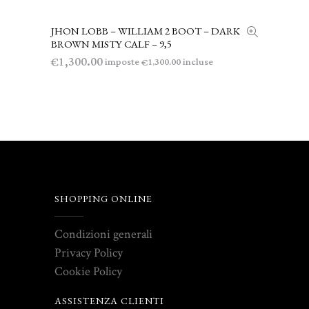
JHON LOBB – WILLIAM 2 BOOT – DARK
LEGGI TUTTO
BROWN MISTY CALF – 9,5
1,300.00
€
imposte
incluse
1,300.00
€
SHOPPING ONLINE
Condizioni generali
Privacy Policy
Cookie Policy
ASSISTENZA CLIENTI