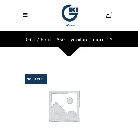
0
Giki
/
Botti – 530 – Vocalon t. moro – 7
SOLD OUT